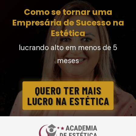
Como se tornar uma
Empresária de Sucesso na
Estética
lucrando alto em menos de 5
meses
QUERO TER MAIS
LUCRO NA ESTÉTICA