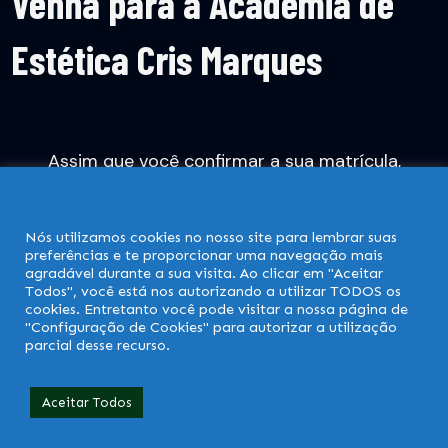
Venha para a Academia de
Estética Cris Marques
Assim que você confirmar a sua matrícula,
receberá o seu login e senha para acessar o nosso
portal de estudos e poderá começar a estudar
Nós utilizamos cookies no nosso site para lembrar suas
hoje mesmo.
preferências e te proporcionar uma navegação mais
agradável durante a sua visita. Ao clicar em "Aceitar
Todos", você está nos autorizando a utilizar TODOS os
QUERO SER UMA
cookies. Entretanto você pode visitar a nossa página de
"Configuração de Cookies" para autorizar a utilização
EMPRESÁRIA DE SUCESSO
parcial desse recurso.
NA ESTÉTICA
Aceitar Todos