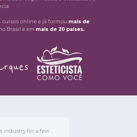
cia.
4 cursos online e já formou
mais de
o Brasil e em
mais de 20 países.
arques
e industry for a few