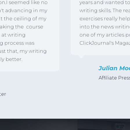
on.I seemed like no
years and wanted t
n't advancing in my
writing skills. The re
hit the ceiling of my
exercises really he
r taking the course
into the news writin
 at writing
one of my articles p
ng process was
ClickJournal's Magazi
st that, my writing
ly better.
Julian Mo
Affiliate Pres
n
ter