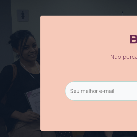
B
Não perc