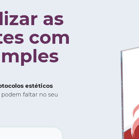
izar as
ntes com
imples
otocolos estéticos
podem faltar no seu