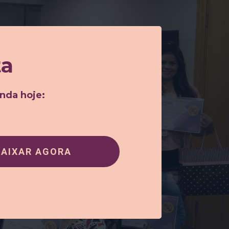
ta
inda hoje:
BAIXAR AGORA