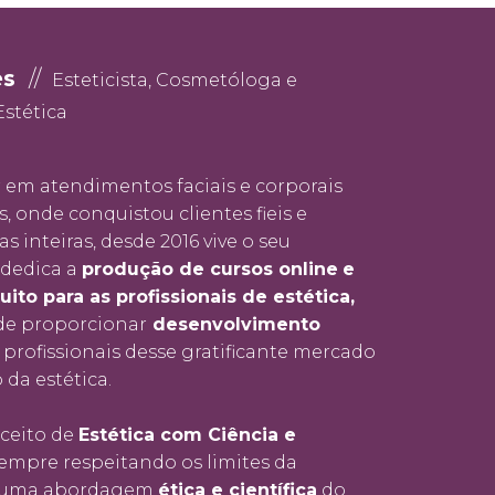
es
//
Esteticista, Cosmetóloga e
Estética
 em atendimentos faciais e corporais
, onde conquistou clientes fieis e
s inteiras, desde 2016 vive o seu
 dedica a
produção de cursos online
e
ito para as profissionais de estética,
 de proporcionar
desenvolvimento
 profissionais desse gratificante mercado
da estética.
ceito de
Estética com Ciência e
empre respeitando os limites da
m uma abordagem
ética e científica
do