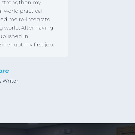
o strengthen my
al world practical
lped me re-integrate
g world. After having
ublished in
ne I got my first job!
ore
s Writer