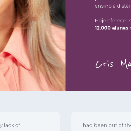
ensino à distân
Hoje oferece 1
12.000 alunas
n
Cris M
y lack of
I had been out of th