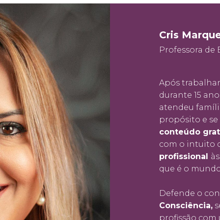
Cris Marqu
Professora de 
Após trabalhar
durante 15 anos
atendeu família
propósito e se
conteúdo gratu
com o intuito
profissional
às
que é o mundo 
Defende o con
Consciência,
s
profissão co