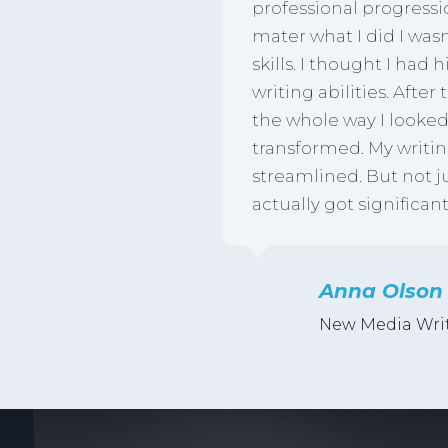
professional progressi
mater what I did I was
skills. I thought I had 
writing abilities. Afte
the whole way I looked
transformed. My writi
streamlined. But not ju
actually got significant
Anna Olso
New Media Wri