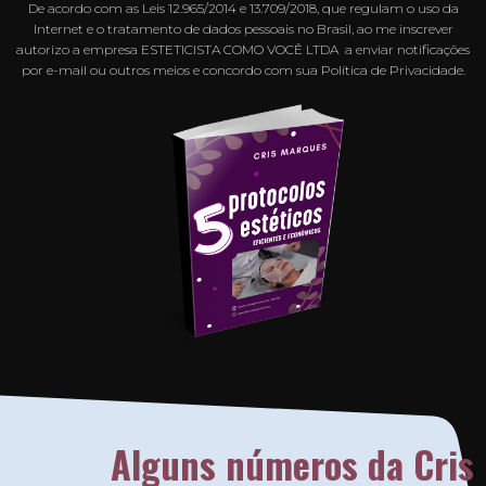
De acordo com as Leis 12.965/2014 e 13.709/2018, que regulam o uso da
Internet e o tratamento de dados pessoais no Brasil, ao me inscrever
autorizo a empresa ESTETICISTA COMO VOCÊ LTDA a enviar notificações
por e-mail ou outros meios e concordo com sua Política de Privacidade.
Alguns números da Cris