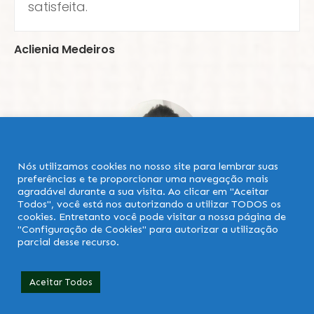
satisfeita.
Aclienia Medeiros
Nós utilizamos cookies no nosso site para lembrar suas
preferências e te proporcionar uma navegação mais
agradável durante a sua visita. Ao clicar em "Aceitar
Todos", você está nos autorizando a utilizar TODOS os
cookies. Entretanto você pode visitar a nossa página de
"Configuração de Cookies" para autorizar a utilização
Um curso claro, de
parcial desse recurso.
entendimento fácil e objetivo...
Precisa de Ajuda?
Aceitar Todos
Um curso claro, de entendimento fácil e