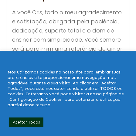
A você Cris, todo o meu agradecimento
e satisfação, obrigada pela paciência,
dedicação, suporte total e o dom de
ensinar com simplicidade. Você sempre
será para mim uma referência de amor
pela profissão, obrigada por transmitir
tanto conhecimento e nos fazer
Nós utilizamos cookies no nosso site para lembrar suas
acreditar em nossas capacidades!
preferências e te proporcionar uma navegação mais
agradável durante a sua visita. Ao clicar em "Aceitar
Deus te abençoe imensamente!
Todos", você está nos autorizando a utilizar TODOS os
cookies. Entretanto você pode visitar a nossa página de
"Configuração de Cookies" para autorizar a utilização
Miriam Gomes
parcial desse recurso.
Precisa de Ajuda?
Aceitar Todos