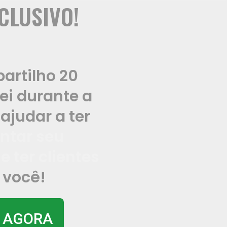
CLUSIVO!
artilho 20
zei durante a
ajudar a ter
ntar seu
a
e ter clientes
 você!
A AGORA