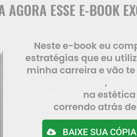
 AGORA ESSE E-BOOK EX
Neste e-book eu comp
estratégias que eu utili
minha carreira e vão te 
fila de espera
,
aume
faturamento
na estétic
correndo atrás de
BAIXE SUA CÓPI