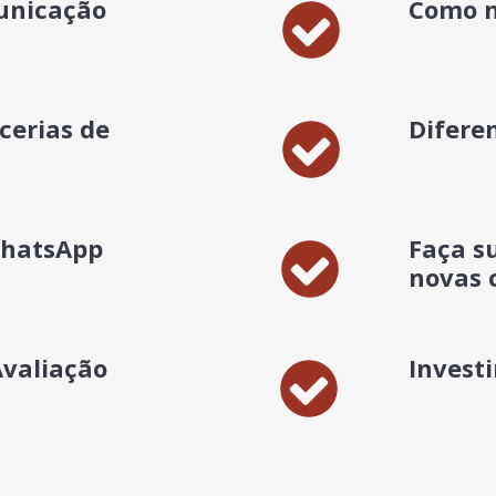
unicação
Como n
cerias de
Diferen
WhatsApp
Faça su
novas 
valiação
Invest