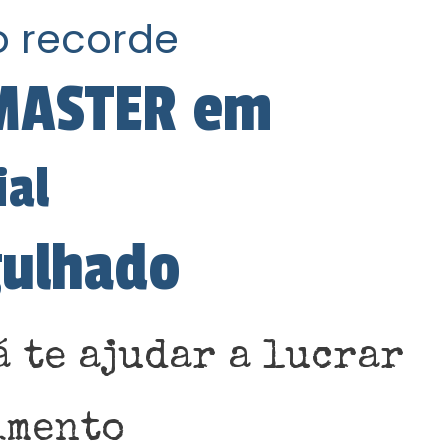
o recorde
 MASTER em
ial
gulhado
 te ajudar a lucrar
imento