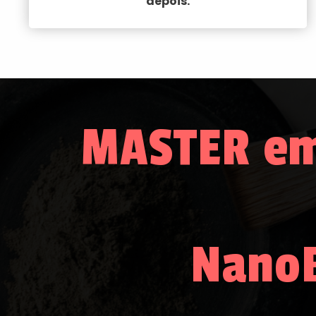
depois.
MASTER em
NanoB