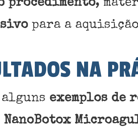
o procedimento
, mate
usivo
para a aquisiçã
LTADOS NA PR
s alguns
exemplos de r
o
NanoBotox Microagu