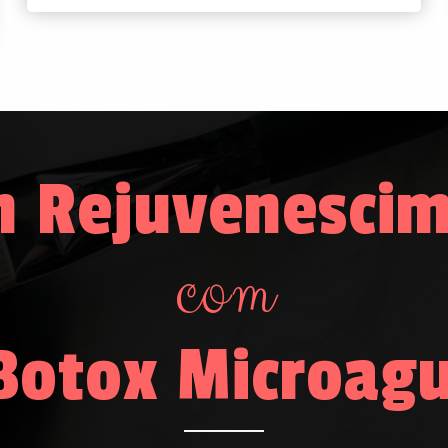
 Rejuvenescime
com
otox Microag