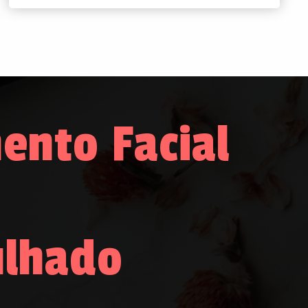
nto Facial
ulhado