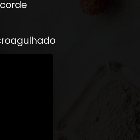
ecorde
croagulhado