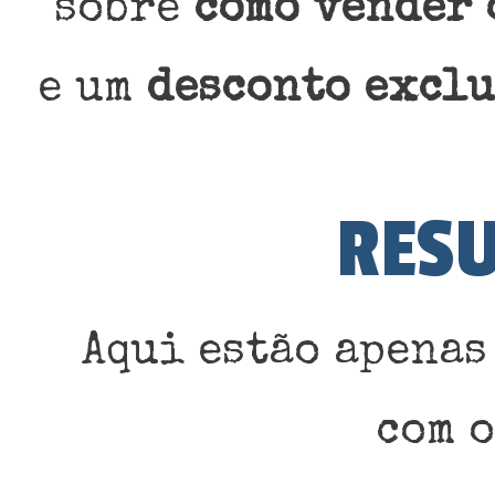
sobre
como vender 
e um
desconto excl
RESU
Aqui estão apena
com 