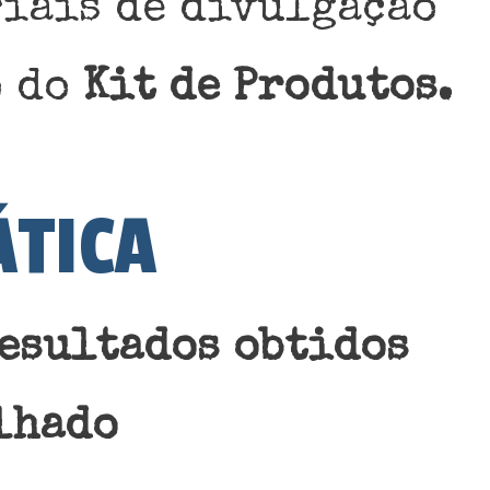
riais de divulgação
o do
Kit de Produtos.
ÁTICA
esultados obtidos
lhado