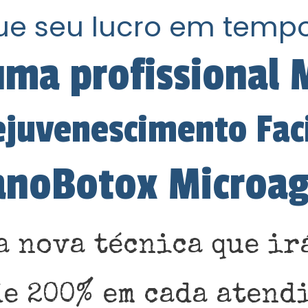
que seu lucro em temp
uma profissional
juvenescimento Fac
noBotox Microa
a nova técnica que irá
de 200% em cada atend